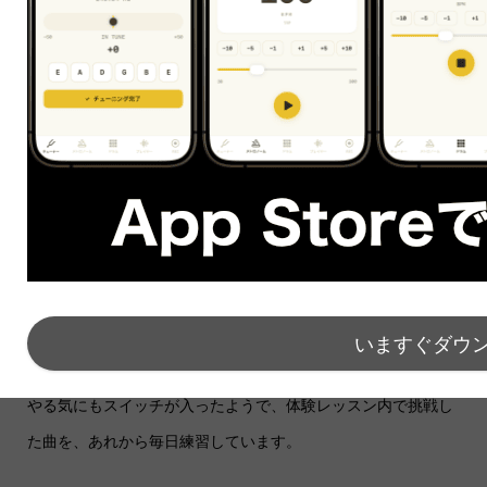
お名前：A.J様
お住まい：海外
星評価：★★★★★
ご感想：小学校４年生の娘のウクレレクラスを体験させていた
だきました。
とても和やかな雰囲気で、これまでの音楽経験やこれからの希
望などもしっかりとヒアリングしていただき、娘も安心してレ
ッスンを受けていました。
短い時間の中でも、実際に弾いてアドバイスをいただいたり、
これからのレッスンの方向性や雰囲気も分かり、とてもよかっ
いますぐダウ
たです。
やる気にもスイッチが入ったようで、体験レッスン内で挑戦し
た曲を、あれから毎日練習しています。