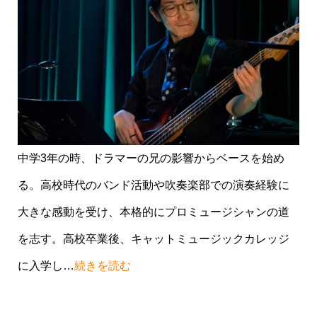
れて、
安心してレッスンできています
。オンライ
ンでのコミュニケーションは特に齟齬もなく、対
面と遜色ないと感じます。移動が無いので、私に
とっては継続しやすいです。
◆岡山県/T.T
中学3年の時、ドラマーの兄の影響からベースを始め
オンラインのため移動の時間を考えなくていい。
る。高校時代のバンド活動や吹奏楽部での演奏経験に
可能な限り自分の指定した日にちにレッスンを受
大きな感動を受け、本格的にプロミュージシャンの道
けられる。録画して後から見る事ができる。ただ
を志す。高校卒業後、キャットミュージックカレッジ
直接目の前での指導はできないが、
メリットの方
に入学し…
続きを読む
が多い
。講師以外で活動されている方が多いの
で、SNSを見る楽しみが増えた。