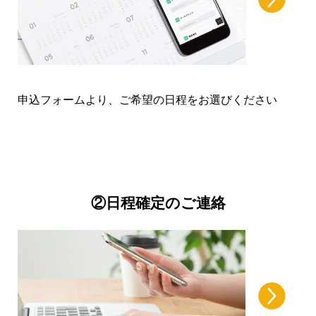
◆千葉県/K.C様
独学での練習が中々進まなかったので色々なお話
しがきけてとても参考になりました。Oasisのお話
出来て良かったです笑。フレーズを聴いて弾ける
申込フォームより、ご希望の日程をお選びください
ようになったら嬉しいので練習頑張りたいと思い
ます。
◆神奈川県/K.K様
②日程確定のご連絡
オンラインでのレッスンは、はじめてでしたが、
幸いにも良い先生に巡り会えました。ギターが楽
しくなりそうです。ありがとうございます。