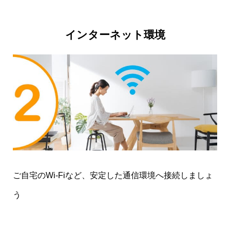
く、楽しく受講ができました。
最初、オンライン
インターネット環境
レッスンに不安がありましたが、体験してみる
と、直ぐに解消しました
。これなら、楽しく続け
られそうだな、と思い、直ぐに、入会希望とレッ
スン予約をお願いしました。
◆千葉県/西窪様
３０年ぶりに手に持ったギターでした。当時はま
ご自宅のWi-Fiなど、安定した通信環境へ接続しましょ
ったくの独学でコードも知らない状態。月２回の
う
コースで約４か月受講しましたが、自分なりに上
達してきたと感じています。担当講師も解りやす