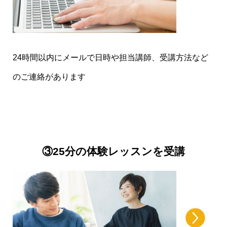
◆広島県/K.A様
とても緊張しましたが，丁寧なご指導をありがと
24時間以内にメールで日時や担当講師、受講方法など
うございました！いつか弾き語りができるように
のご連絡があります
頑張りたいです！
◆岡山県/T.M様
娘の父でございます。ギターやピックの持ち方を
③25分の体験レッスンを受講
優しく丁寧に教えていただき、ありがとうござい
ました。娘も「ギター楽しかった！」と申してお
りました。初回で娘はだいぶ恥ずかしかったよう
で、言葉数が少なく、失礼いたしました。体験レ