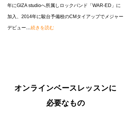
います。仕事で忙しい毎日。1人では続けられそう
年にGIZA studioへ所属しロックバンド「WAR-ED」に
にない自分にとってこのほぼ毎週受講できるオン
加入、2014年に駿台予備校のCMタイアップでメジャー
ラインレッスンには、
少しずつですが確実に上達
デビュー…
続きを読む
への道を歩ませて頂けている
Tと感じます。
◆千葉県/H.N様
常々ボーカルレッスンを受けたくていましたが、
なかなか機会がなく、先日ふっと思い立って、検
オンラインベースレッスンに
索で御社のページを見つけ、直感で他の先生の情
必要なもの
報はほぼ見ずに（笑）、すぐに堀先生にお願いし
ようと決めました。とても明るくてお優しく、丁
寧にお教えくださって、大変感謝しています。先