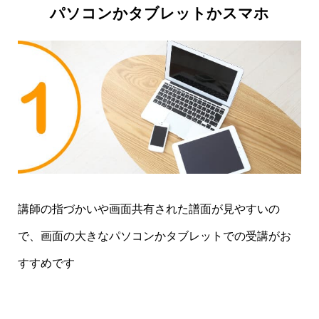
パソコンかタブレットかスマホ
生にお会いできたことで、なんだか希望が湧いて
きました。体験レッスン前は、本格的な申し込み
はどうしようかと考えていましたが、ご縁だなと
とても思いましたので、ぜひレッスンを引き続き
お願いしようかと思います。
御社と堀先生に巡り
会えて、本当によかったです！
◆沖縄県/A.N様
講師の指づかいや画面共有された譜面が見やすいの
で、画面の大きなパソコンかタブレットでの受講がお
スタッフからの連絡メールは、敏速、そして内容
すすめです
が分かりやすく適切なので、安心して手続きがで
きました。講師は、親しみやすく、上手く教えて
くれたので、緊張していた私ですが、気持ちよ