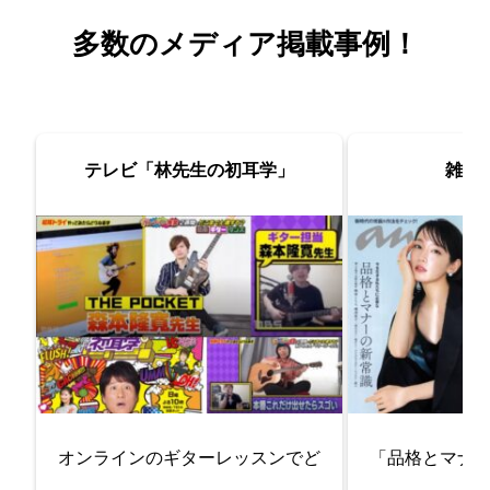
多数のメディア掲載事例！
テレビ「林先生の初耳学」
雑誌「
オンラインのギターレッスンでど
「品格とマナ