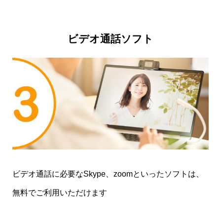
く丁寧に、そして時には機材の相談にものってく
れます。
なにより、自分のギターに関する価値観
ビデオ通話ソフト
とやる気が増えました
。いつかステージに立てる
といいなぁ～
◆兵庫県/S.M様
コツや、苦手だと思うところの質問にも、丁寧に
答えていただき、練習への苦手意識が少しなくな
りました！
ビデオ通話に必要なSkype、zoomといったソフトは、
◆海外/A.M様
無料でご利用いただけます
初歩中の初歩のなぜなに質問にも、丁寧にお答え