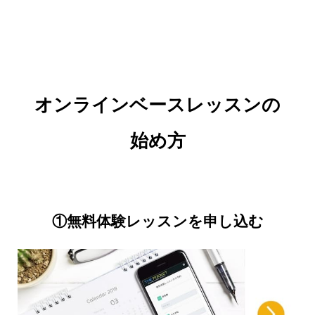
頂き、初心者のやる気を引き出していただき、と
ても楽しかったです。これから頑張って一曲弾け
るように練習したいと思います。思い切ってお申
オンラインベースレッスンの
込みして良かったです。
始め方
◆東京都/H.N様
コロナの影響で1度は断念したギターですが、良い
先生に巡り会えてまた学ばせて頂ける機会が出来
①無料体験レッスンを申し込む
たことに感謝しております。先生のお人柄も気さ
くでとてもリラックスして受講できました。