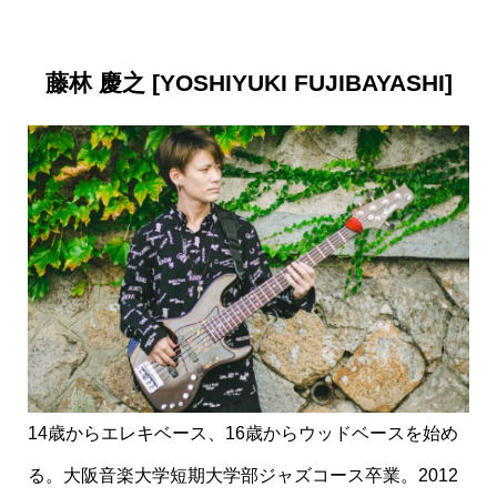
◆宮城県/U.S様
藤林 慶之 [YOSHIYUKI FUJIBAYASHI]
レッスンを受ける前はしっかりした目標もなく､漫
然と練習していましたが､講師の先生からは､
毎回､
明確な「道しるべ」をご教示いただいており
､大
変､ありがたく思っております。
◆海外/I.H様
現在海外在住ですが、日本のベテラン講師の親
切・丁寧なレッスンを1対1で受講できるhe Pocket
14歳からエレキベース、16歳からウッドベースを始め
のオンラインレッスンは非常に魅力的だと感じて
る。大阪音楽大学短期大学部ジャズコース卒業。2012