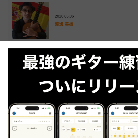
2020.05.06
渡邊 美雄
まずは無料体験から
はじめましょう！
〜今なら〜
無料体験レッスンを受講された方全員に
初心者必見のオリジナル電子書籍
「
ずっと使えるギター練習帳
」