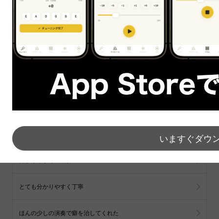
Post
Share
Hatena
Line
feedly
note
その他の声
いますぐダウ
すべて見る
分かりやすくて親切
とても分かりやすく丁寧
ほんの少しの演奏で癖を治してくれた