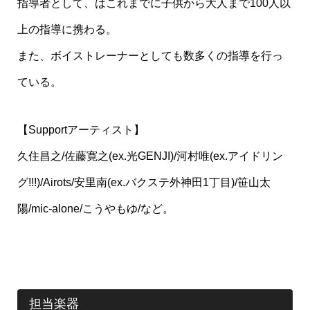
指導者として、はこれまでに子供から大人まで100人以
上の指導に携わる。
また、ボイストレーナーとしても数多くの指導を行っ
ている。
【Supportアーティスト】
久住昌之/佐藤寛之(ex.光GENJI)/河村唯(ex.アイドリン
グ!!!)/Airots/安里南(ex.バクステ外神田1丁目)/笹山太
陽/mic-alone/こうやもゆ/など。
担当楽器