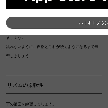
メトロノームの設定は何も変更しません、ただ自分の
耳で裏に聞こえるようにするのです。
いますぐダウ
ギターを弾くタイミングと一緒に足でもリズムを取り
ましょう。
乱れないように、自然とこれが続くようになるまで練
習しましょう。
リズムの柔軟性
下の譜面を練習しましょう。