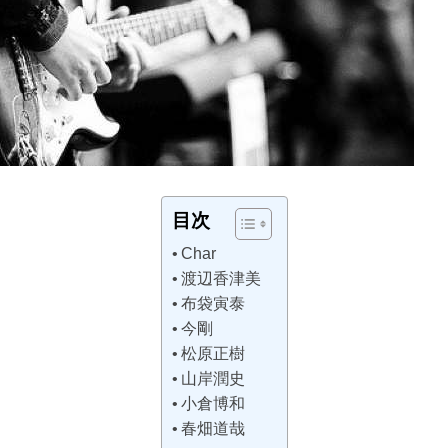
目次
Char
渡辺香津美
布袋寅泰
今剛
松原正樹
山岸潤史
小倉博和
春畑道哉