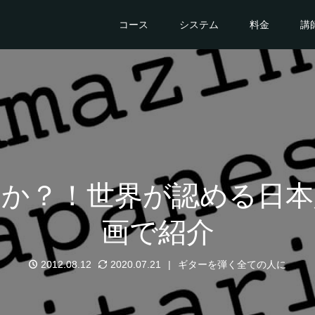
コース
システム
料金
講
すか？！世界が認める日本
画で紹介
2012.08.12
2020.07.21
ギターを弾く全ての人に