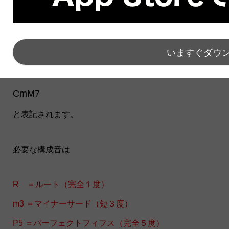
解説した通りですが、より実践的なフォームで見てい
きましょう。
いますぐダウ
まずは表記
CmM7
と表記されます。
必要な構成音は
R ＝ルート（完全１度）
m3 ＝マイナーサード（短３度）
P5 ＝パーフェクトフィフス（完全５度）