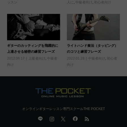
ッスン
人に
,
中級者向け
,
初心者向け
ギターのカッティングを飛躍的に
ライトハンド奏法（タッピング）
上達させる秘密の練習フレーズ
のコツと練習フレーズ
2012.06.17
上級者向け
,
中級者
2022.01.28
中級者向け
,
初心者
向け
向け
オンラインギターレッスン専門スクールTHE POCKET