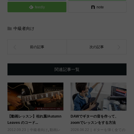
feedly
note
中級者向け
関連記事一覧
【動画レッスン】枯れ葉/Autumn
DAWでギターの音を作って、
Leaves のコード...
zoomでレッスンをする方法
2012.09.23
中級者向け
,
動画レ
2026.06.22
ギターを弾く全ての