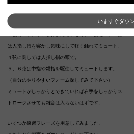
という場合は左手の余った指で不要弦をミュートしま
しょう。
いますぐダウ
３弦の７フレットを押さえている時、不要な１、２弦
は人指し指を寝かし気味にして軽く触れてミュート。
４弦に関しては人指し指の頭で。
５、６弦は中指や親指を駆使してミュートします。
（自分のやりやすいフォーム探してみて下さい）
ミュートがしっかりとできていれば右手をしっかりス
トロークさせても雑音は入らないはずです。
いくつか練習フレーズを用意してみました。